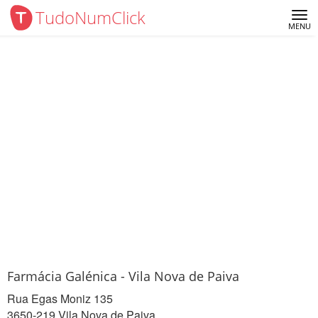
TudoNumClick
Me
MENU
Farmácia Galénica - Vila Nova de Paiva
Rua Egas Moniz 135
3650-219 Vila Nova de Paiva