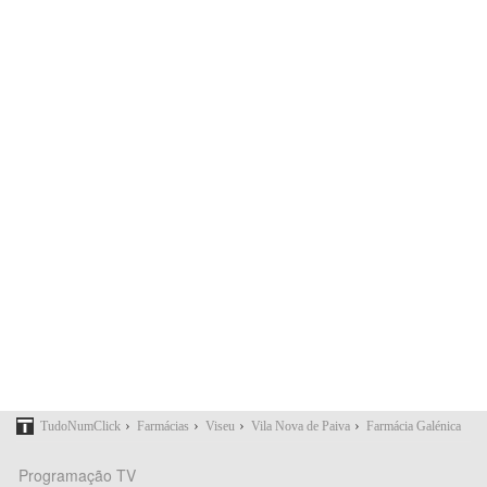
›
›
›
›
TudoNumClick
Farmácias
Viseu
Vila Nova de Paiva
Farmácia Galénica
Programação TV