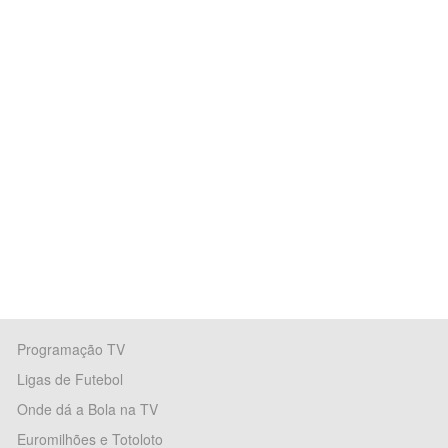
Programação TV
Ligas de Futebol
Onde dá a Bola na TV
Euromilhões e Totoloto