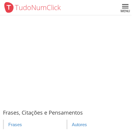
TudoNumClick
Me
MENU
Frases, Citações e Pensamentos
Frases
Autores