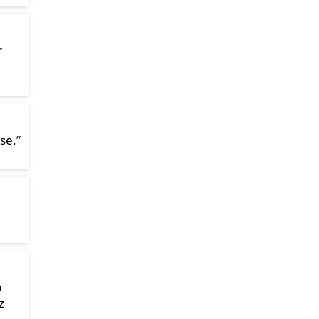
r
se.
”
a
z