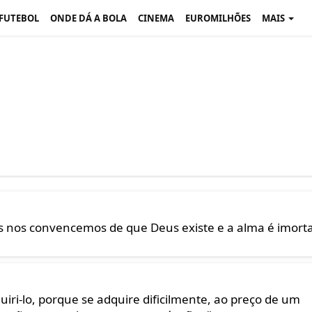
 FUTEBOL
ONDE DÁ A BOLA
CINEMA
EUROMILHÕES
MAIS
 nos convencemos de que Deus existe e a alma é imortal
iri-lo, porque se adquire dificilmente, ao preço de um