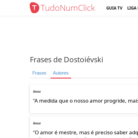
TudoNumClick
GUIA TV
LIGA
Frases de Dostoiévski
Frases
Autores
Amor
“
A medida que o nosso amor progride, mais
Amor
“
O amor é mestre, mas é preciso saber adqu