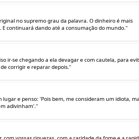
ginal no supremo grau da palavra. O dinheiro é mais
to. E continuará dando até a consumação do mundo.
”
so ir-se chegando a ela devagar e com cautela, para evi
de corrigir e reparar depois.
”
 lugar e penso: 'Pois bem, me consideram um idiota, m
nem adivinham'.
”
 com vossas riquezas, com a raridade da fome e a rapi