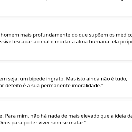
a no homem mais profundamente do que supõem os médic
ossível escapar ao mal e mudar a alma humana: ela próp
m seja: um bípede ingrato. Mas isto ainda não é tudo,
ior defeito é a sua permanente imoralidade.
”
. Para mim, não há nada de mais elevado que a ideia d
eus para poder viver sem se matar.
”