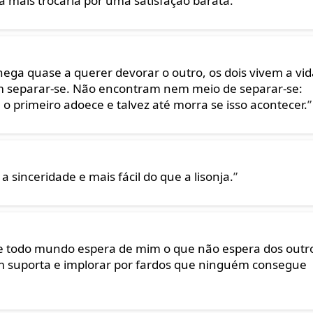
 mais trocaria por uma satisfação barata.
”
ga quase a querer devorar o outro, os dois vivem a vid
m separar-se. Não encontram nem meio de separar-se:
o primeiro adoece e talvez até morra se isso acontecer.
”
 sinceridade e mais fácil do que a lisonja.
”
ue todo mundo espera de mim o que não espera dos outr
m suporta e implorar por fardos que ninguém consegue