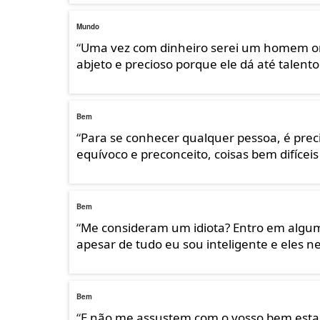
Mundo
“
Uma vez com dinheiro serei um homem ori
abjeto e precioso porque ele dá até talen
Bem
“
Para se conhecer qualquer pessoa, é preci
equívoco e preconceito, coisas bem difíceis 
Bem
“
Me consideram um idiota? Entro em algum
apesar de tudo eu sou inteligente e eles 
Bem
“
E não me assustem com o vosso bem estar,