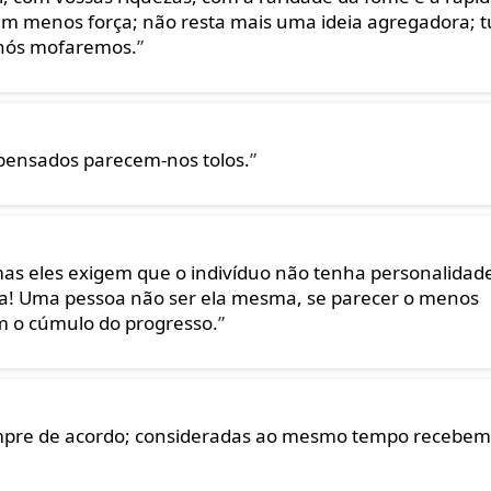
ém menos força; não resta mais uma ideia agregadora; 
 nós mofaremos.
”
 pensados parecem-nos tolos.
”
as eles exigem que o indivíduo não tenha personalidad
da! Uma pessoa não ser ela mesma, se parecer o menos
am o cúmulo do progresso.
”
sempre de acordo; consideradas ao mesmo tempo recebem