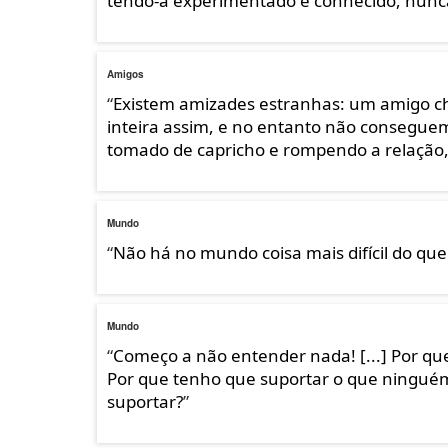
tendo-a experimentado e conhecido, nunca
Amigos
“
Existem amizades estranhas: um amigo che
inteira assim, e no entanto não consegue
tomado de capricho e rompendo a relação, 
Mundo
“
Não há no mundo coisa mais difícil do que a
Mundo
“
Começo a não entender nada! [...] Por q
Por que tenho que suportar o que ningué
suportar?
”