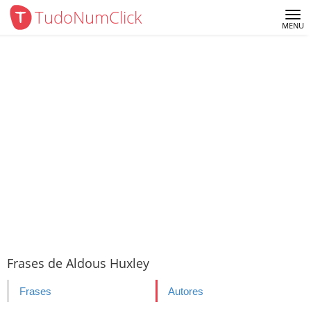
TudoNumClick
Me
MENU
Frases de Aldous Huxley
Frases
Autores