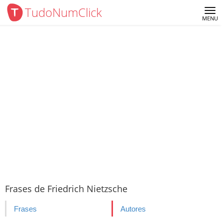
TudoNumClick
Me
MENU
Frases de Friedrich Nietzsche
Frases
Autores