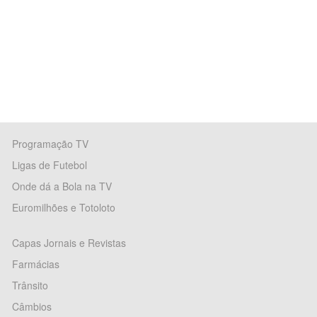
Programação TV
Ligas de Futebol
Onde dá a Bola na TV
Euromilhões e Totoloto
Capas Jornais e Revistas
Farmácias
Trânsito
Câmbios