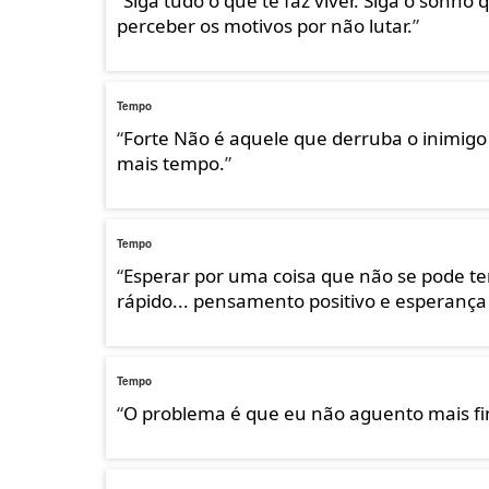
“
Siga tudo o que te faz viver. Siga o sonho
perceber os motivos por não lutar.
”
Tempo
“
Forte Não é aquele que derruba o inimig
mais tempo.
”
Tempo
“
Esperar por uma coisa que não se pode te
rápido... pensamento positivo e esperança
Tempo
“
O problema é que eu não aguento mais fing