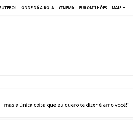
 FUTEBOL
ONDE DÁ A BOLA
CINEMA
EUROMILHÕES
MAIS
, mas a única coisa que eu quero te dizer é amo você!
”