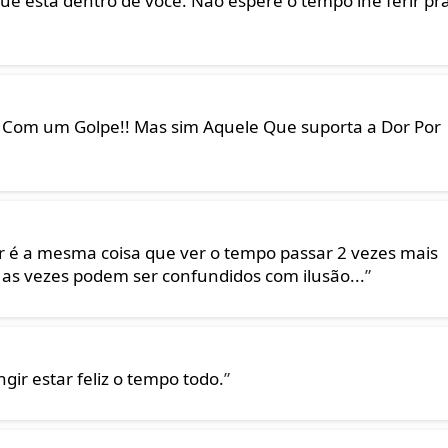
 que esta dentro de você. Não espere o tempo lhe ferir pr
o Com um Golpe!! Mas sim Aquele Que suporta a Dor Por
r é a mesma coisa que ver o tempo passar 2 vezes mais
 as vezes podem ser confundidos com ilusão...
”
ir estar feliz o tempo todo.
”