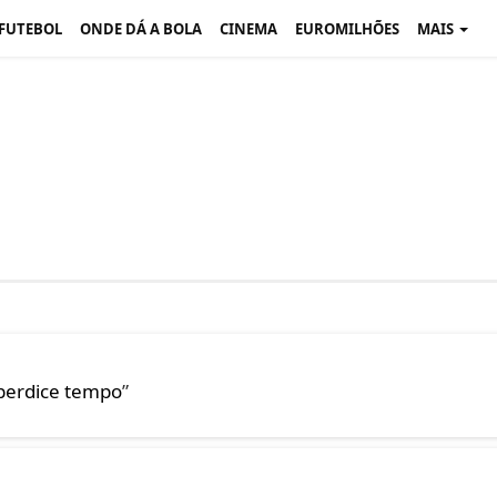
 FUTEBOL
ONDE DÁ A BOLA
CINEMA
EUROMILHÕES
MAIS
sperdice tempo
”