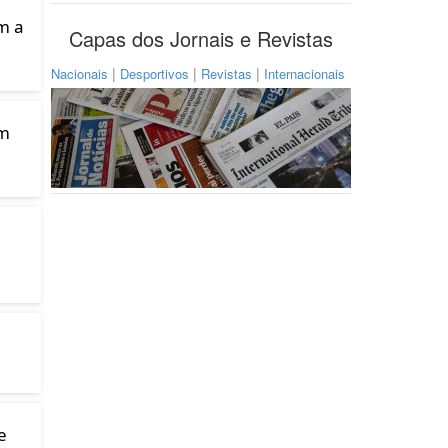
m a
Capas dos Jornais e Revistas
|
|
|
Nacionais
Desportivos
Revistas
Internacionais
om
ã
e