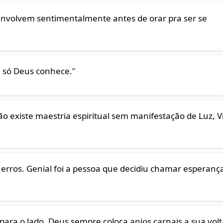
nvolvem sentimentalmente antes de orar pra ser se
 só Deus conhece.
”
o existe maestria espiritual sem manifestação de Luz, V
rros. Genial foi a pessoa que decidiu chamar esperanç
para o lado, Deus sempre coloca anjos carnais a sua volt