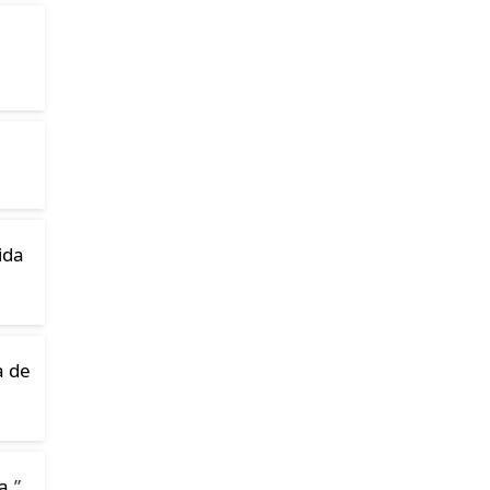
ida
a de
a.
”