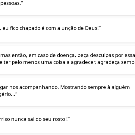
 pessoas.
”
o, eu fico chapado é com a unção de Deus!
”
 mas então, em caso de doença, peça desculpas por ess
e ter pelo menos uma coisa a agradecer, agradeça semp
lugar nos acompanhando. Mostrando sempre à alguém
ério...
”
iso nunca sai do seu rosto !
”