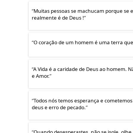
“
Muitas pessoas se machucam porque se e
realmente é de Deus !
”
“
O coração de um homem é uma terra que
“
A Vida é a caridade de Deus ao homem. Nã
e Amor.
”
“
Todos nós temos esperança e cometemos e
deus e erro de pecado.
”
“
Quando desesperastes, não se isole, olhe 