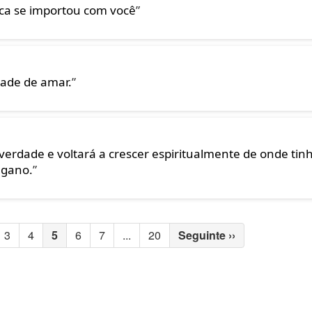
ca se importou com você
”
dade de amar.
”
verdade e voltará a crescer espiritualmente de onde tin
ngano.
”
3
4
5
6
7
...
20
Seguinte
››