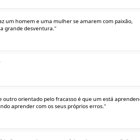
e faz um homem e uma mulher se amarem com paixão,
ma grande desventura.
”
”
 outro orientado pelo fracasso é que um está aprende
ando aprender com os seus próprios erros.
”