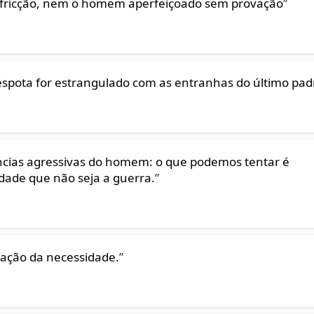
m fricção, nem o homem aperfeiçoado sem provação
”
éspota for estrangulado com as entranhas do último pad
ências agressivas do homem: o que podemos tentar é
idade que não seja a guerra.
”
iação da necessidade.
”