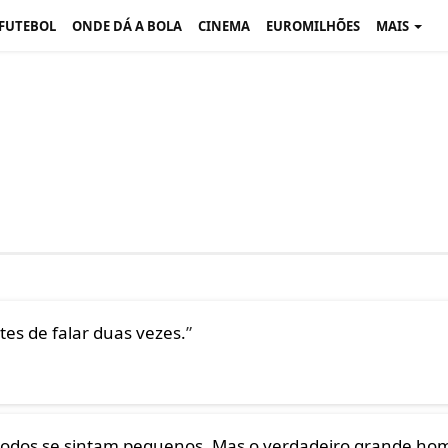
 FUTEBOL
ONDE DÁ A BOLA
CINEMA
EUROMILHÕES
MAIS
s de falar duas vezes.
”
odos se sintam pequenos. Mas o verdadeiro grande h