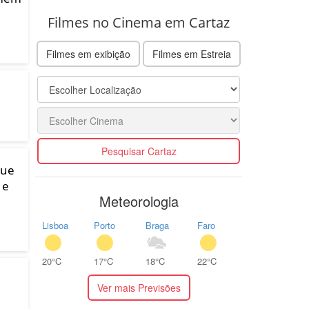
Filmes no Cinema em Cartaz
Filmes em exibição
Filmes em Estreia
Pesquisar Cartaz
que
 e
Meteorologia
Lisboa
Porto
Braga
Faro
20°C
17°C
18°C
22°C
Ver mais Previsões