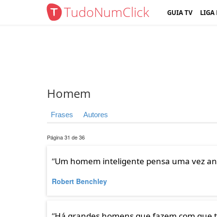
TudoNumClick
GUIA TV
LIGA
Homem
Frases
Autores
Página 31 de 36
“
Um homem inteligente pensa uma vez ante
Robert Benchley
“
Há grandes homens que fazem com que t