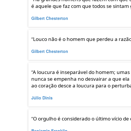
é aquele que faz com que todos se sintam
Gilbert Chesterton
“
Louco não é o homem que perdeu a razão
Gilbert Chesterton
“
A loucura é inseparável do homem; umas v
nunca se empenha no desvairar a que ela é
ao coração desce a loucura para o perturb
Júlio Dinis
“
O orgulho é considerado o último vício d
Benjamin Franklin