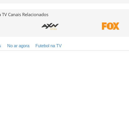
 TV Canais Relacionados
s
No ar agora
Futebol na TV