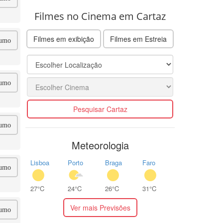
Filmes no Cinema em Cartaz
Filmes em exibição
Filmes em Estreia
umo
umo
Pesquisar Cartaz
umo
Meteorologia
Lisboa
Porto
Braga
Faro
umo
27°C
24°C
26°C
31°C
Ver mais Previsões
umo