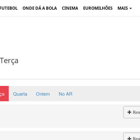
 FUTEBOL
ONDE DÁ A BOLA
CINEMA
EUROMILHÕES
MAIS
Terça
ça
Quarta
Ontem
No AR
Res
Res