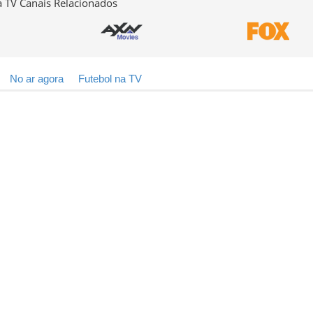
 TV Canais Relacionados
No ar agora
Futebol na TV