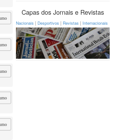
Capas dos Jornais e Revistas
umo
|
|
|
Nacionais
Desportivos
Revistas
Internacionais
umo
umo
umo
umo