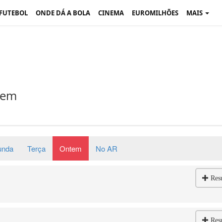
 FUTEBOL
ONDE DÁ A BOLA
CINEMA
EUROMILHÕES
MAIS
tem
unda
Terça
Ontem
No AR
Res
Res