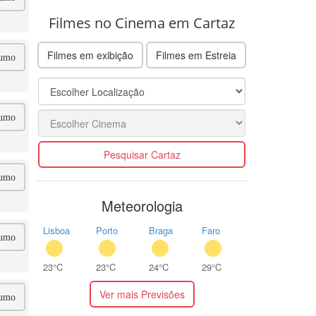
Filmes no Cinema em Cartaz
Filmes em exibição
Filmes em Estreia
umo
umo
Pesquisar Cartaz
umo
Meteorologia
Lisboa
Porto
Braga
Faro
umo
23°C
23°C
24°C
29°C
Ver mais Previsões
umo