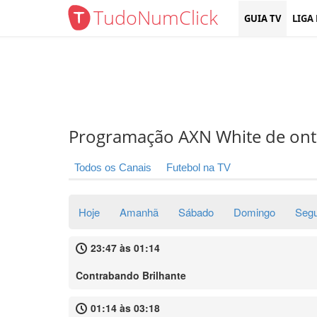
TudoNumClick
GUIA TV
LIGA
Programação AXN White de on
Todos os Canais
Futebol na TV
Hoje
Amanhã
Sábado
Domingo
Seg
23:47 às 01:14
Contrabando Brilhante
01:14 às 03:18