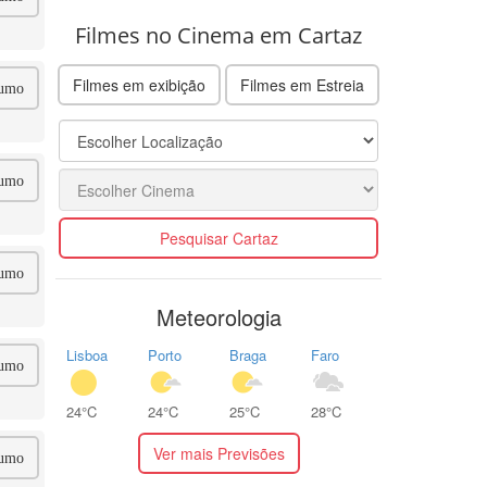
Filmes no Cinema em Cartaz
Filmes em exibição
Filmes em Estreia
umo
umo
Pesquisar Cartaz
umo
Meteorologia
Lisboa
Porto
Braga
Faro
umo
24°C
24°C
25°C
28°C
Ver mais Previsões
umo