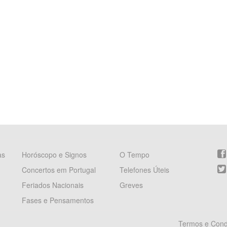
as
Horóscopo e Signos
O Tempo
Concertos em Portugal
Telefones Úteis
Feriados Nacionais
Greves
Fases e Pensamentos
Termos e Cond