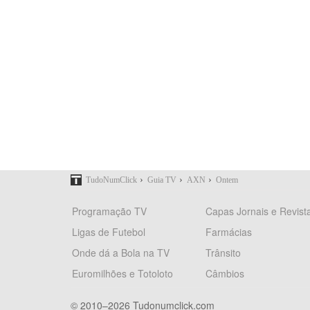
›
›
›
TudoNumClick
Guia TV
AXN
Ontem
Programação TV
Capas Jornais e Revist
Ligas de Futebol
Farmácias
Onde dá a Bola na TV
Trânsito
Euromilhões e Totoloto
Câmbios
© 2010–2026 Tudonumclick.com