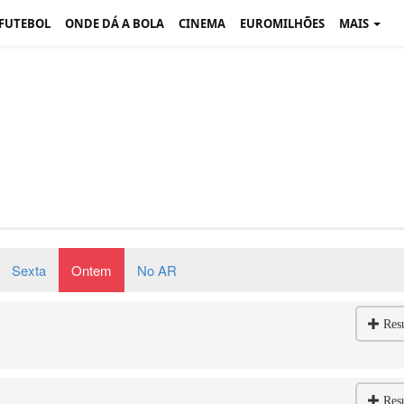
 FUTEBOL
ONDE DÁ A BOLA
CINEMA
EUROMILHÕES
MAIS
Sexta
Ontem
No AR
Res
Res