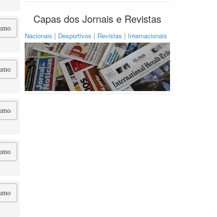
Capas dos Jornais e Revistas
umo
|
|
|
Nacionais
Desportivos
Revistas
Internacionais
umo
umo
umo
umo