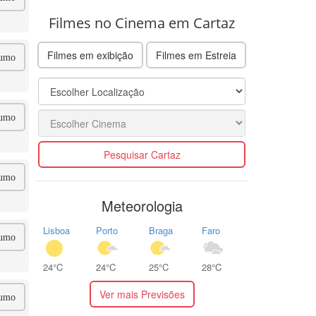
Filmes no Cinema em Cartaz
Filmes em exibição
Filmes em Estreia
umo
umo
Pesquisar Cartaz
umo
Meteorologia
Lisboa
Porto
Braga
Faro
umo
24°C
24°C
25°C
28°C
Ver mais Previsões
umo