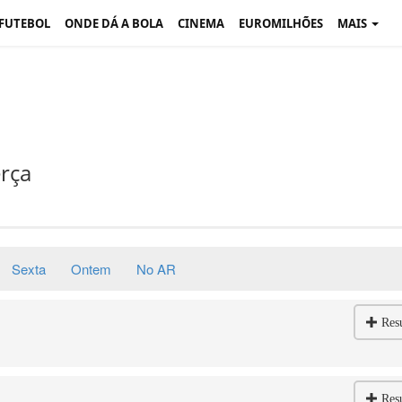
 FUTEBOL
ONDE DÁ A BOLA
CINEMA
EUROMILHÕES
MAIS
rça
Sexta
Ontem
No AR
Res
Res