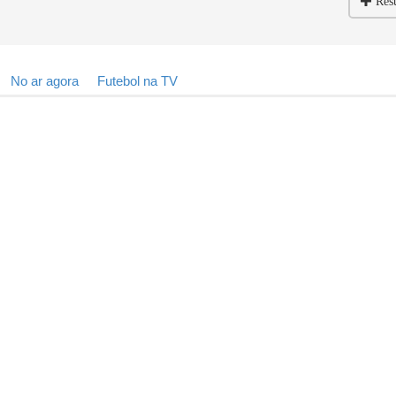
Res
No ar agora
Futebol na TV