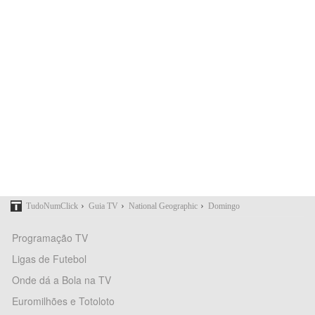
›
›
›
TudoNumClick
Guia TV
National Geographic
Domingo
Programação TV
Ligas de Futebol
Onde dá a Bola na TV
Euromilhões e Totoloto