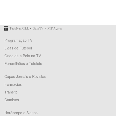
›
›
TudoNumClick
Guia TV
RTP Açores
Programação TV
Ligas de Futebol
Onde dá a Bola na TV
Euromilhões e Totoloto
Capas Jornais e Revistas
Farmácias
Trânsito
Câmbios
Horóscopo e Signos