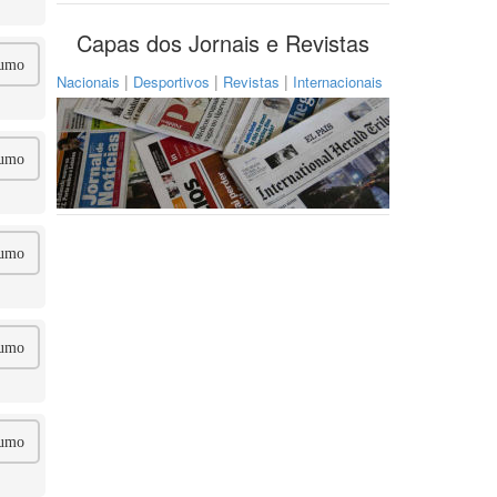
Capas dos Jornais e Revistas
umo
|
|
|
Nacionais
Desportivos
Revistas
Internacionais
umo
umo
umo
umo