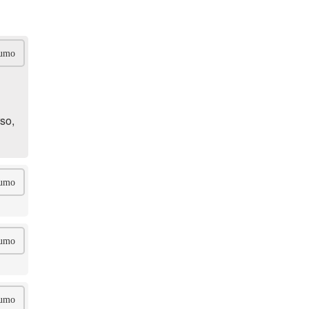
umo
so,
umo
umo
umo