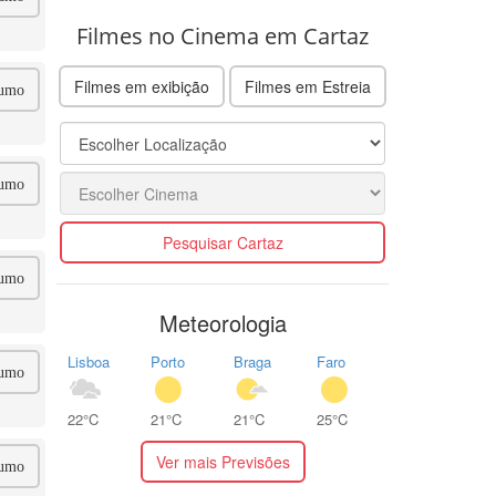
Filmes no Cinema em Cartaz
Filmes em exibição
Filmes em Estreia
umo
umo
Pesquisar Cartaz
umo
Meteorologia
Lisboa
Porto
Braga
Faro
umo
22°C
21°C
21°C
25°C
Ver mais Previsões
umo