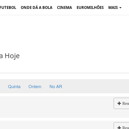
 FUTEBOL
ONDE DÁ A BOLA
CINEMA
EUROMILHÕES
MAIS
a Hoje
Quinta
Ontem
No AR
Res
Res