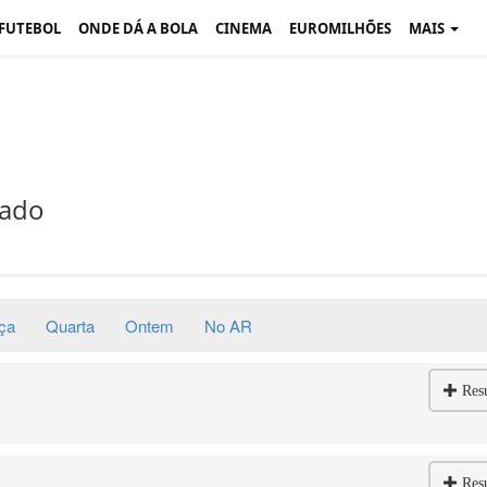
 FUTEBOL
ONDE DÁ A BOLA
CINEMA
EUROMILHÕES
MAIS
bado
ça
Quarta
Ontem
No AR
Res
Res