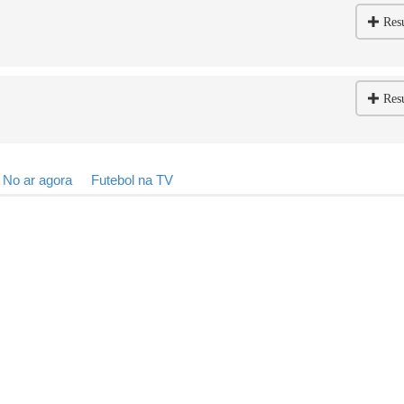
Res
Res
No ar agora
Futebol na TV