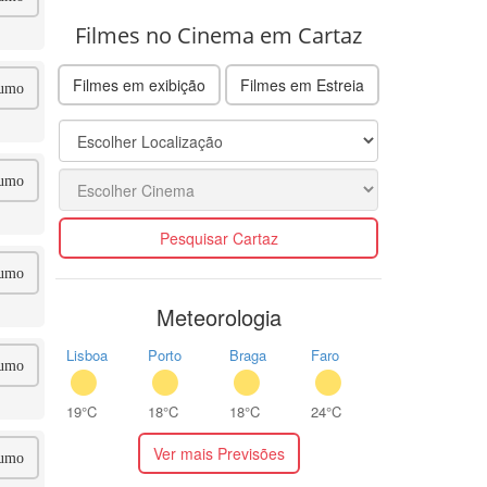
Filmes no Cinema em Cartaz
Filmes em exibição
Filmes em Estreia
umo
umo
Pesquisar Cartaz
umo
Meteorologia
Lisboa
Porto
Braga
Faro
umo
19°C
18°C
18°C
24°C
Ver mais Previsões
umo