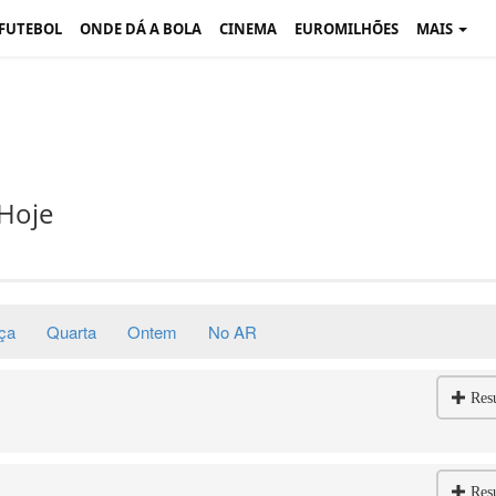
 FUTEBOL
ONDE DÁ A BOLA
CINEMA
EUROMILHÕES
MAIS
Hoje
ça
Quarta
Ontem
No AR
Res
Res