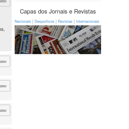
umo
Capas dos Jornais e Revistas
|
|
|
Nacionais
Desportivos
Revistas
Internacionais
os,
umo
umo
umo