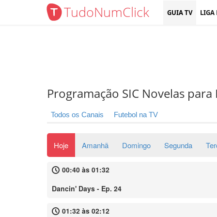
TudoNumClick
GUIA TV
LIGA
Programação SIC Novelas para 
Todos os Canais
Futebol na TV
Hoje
Amanhã
Domingo
Segunda
Ter
00:40 às 01:32
Dancin' Days - Ep. 24
01:32 às 02:12