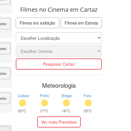
Filmes no Cinema em Cartaz
Filmes em exibição
Filmes em Estreia
umo
umo
Pesquisar Cartaz
umo
Meteorologia
Lisboa
Porto
Braga
Faro
umo
20°C
17°C
18°C
25°C
Ver mais Previsões