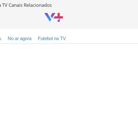
 TV Canais Relacionados
s
No ar agora
Futebol na TV