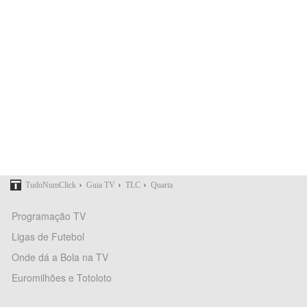
›
›
›
TudoNumClick
Guia TV
TLC
Quarta
Programação TV
Ligas de Futebol
Onde dá a Bola na TV
Euromilhões e Totoloto