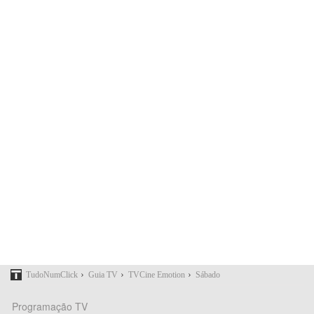
›
›
›
TudoNumClick
Guia TV
TVCine Emotion
Sábado
Programação TV