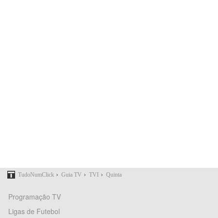
›
›
›
TudoNumClick
Guia TV
TVI
Quinta
Programação TV
Ligas de Futebol