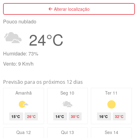
Alterar localização
Pouco nublado
24°C
Humidade: 73%
Vento: 9 Km/h
Previsão para os próximos 12 dias
Amanhã
Seg 10
Ter 11
15°C
26°C
14°C
30°C
16°C
32°C
Qua 12
Qui 13
Sex 14