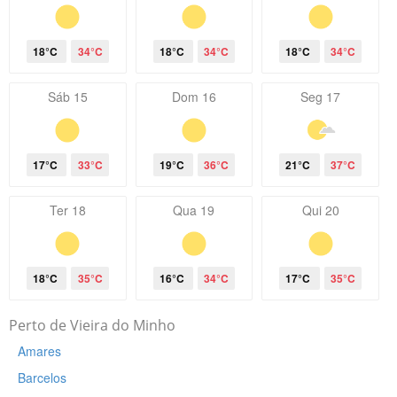
18°C
34°C
18°C
34°C
18°C
34°C
Sáb 15
Dom 16
Seg 17
17°C
33°C
19°C
36°C
21°C
37°C
Ter 18
Qua 19
Qui 20
18°C
35°C
16°C
34°C
17°C
35°C
Perto de Vieira do Minho
Amares
Barcelos