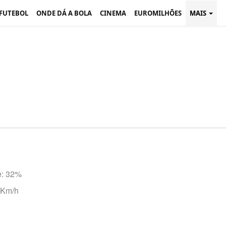
 FUTEBOL
ONDE DÁ A BOLA
CINEMA
EUROMILHÕES
MAIS
: 32%
 Km/h