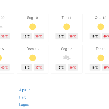
 09
Seg 10
Ter 11
Qua 12
36°C
16°C
36°C
16°C
38°C
18°C
40°
 15
Dom 16
Seg 17
Ter 18
40°C
18°C
37°C
17°C
36°C
16°C
35°
Aljezur
Faro
Lagos