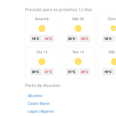
Previsão para os próximos 12 dias
Amanhã
Sáb 08
Dom
19°C
34°C
20°C
39°C
18°C
Qui 13
Sex 14
Sáb
20°C
41°C
21°C
39°C
19°C
Perto de Alcoutim
Albufeira
Castro Marim
Lagoa (Algarve)