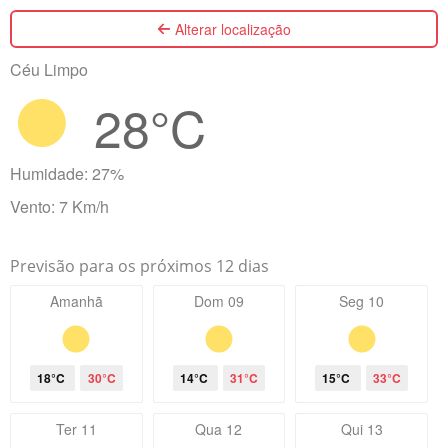
Alterar localização
Céu Limpo
28°C
Humidade: 27%
Vento: 7 Km/h
Previsão para os próximos 12 dias
Amanhã
Dom 09
Seg 10
18°C
30°C
14°C
31°C
15°C
33°C
Ter 11
Qua 12
Qui 13