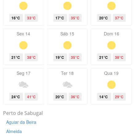
16°C
33°C
17°C
35°C
20°C
37°C
Sex 14
Sáb 15
Dom 16
21°C
38°C
19°C
35°C
21°C
38°C
Seg 17
Ter 18
Qua 19
24°C
41°C
20°C
36°C
14°C
29°C
Perto de Sabugal
Aguiar da Beira
Almeida