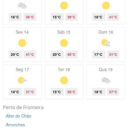
16°C
36°C
15°C
39°C
18°C
41°C
Sex 14
Sáb 15
Dom 16
20°C
41°C
20°C
40°C
17°C
31°C
Seg 17
Ter 18
Qua 19
14°C
31°C
15°C
36°C
18°C
37°C
Perto de Fronteira
Alter do Chão
Arronches