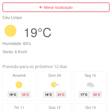
Alterar localização
Céu Limpo
19°C
Humidade: 83%
Vento: 6 Km/h
Previsão para os próximos 12 dias
Amanhã
Dom 09
Seg 10
19°C
34°C
16°C
34°C
17°C
35°C
Ter 11
Qua 12
Qui 13