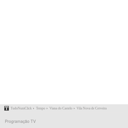
›
›
›
TudoNumClick
Tempo
Viana do Castelo
Vila Nova de Cerveira
Programação TV