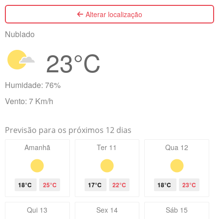
Alterar localização
Nublado
23°C
Humidade: 76%
Vento: 7 Km/h
Previsão para os próximos 12 dias
Amanhã
Ter 11
Qua 12
18°C
25°C
17°C
22°C
18°C
23°C
Qui 13
Sex 14
Sáb 15