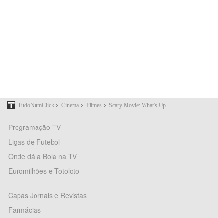
›
›
›
TudoNumClick
Cinema
Filmes
Scary Movie: What's Up
Programação TV
Ligas de Futebol
Onde dá a Bola na TV
Euromilhões e Totoloto
Capas Jornais e Revistas
Farmácias