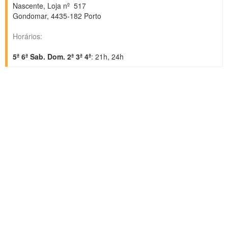
Nascente, Loja nº 517
Gondomar
,
4435-182
Porto
Horários:
5ª 6ª Sab. Dom. 2ª 3ª 4ª
: 21h, 24h