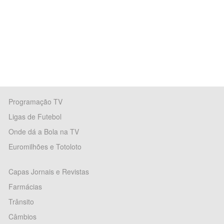
Programação TV
Ligas de Futebol
Onde dá a Bola na TV
Euromilhões e Totoloto
Capas Jornais e Revistas
Farmácias
Trânsito
Câmbios