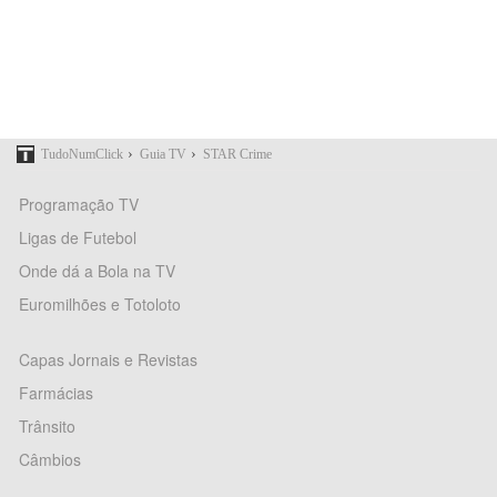
›
›
TudoNumClick
Guia TV
STAR Crime
Programação TV
Ligas de Futebol
Onde dá a Bola na TV
Euromilhões e Totoloto
Capas Jornais e Revistas
Farmácias
Trânsito
Câmbios