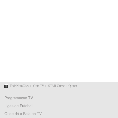
›
›
›
TudoNumClick
Guia TV
STAR Crime
Quinta
Programação TV
Ligas de Futebol
Onde dá a Bola na TV