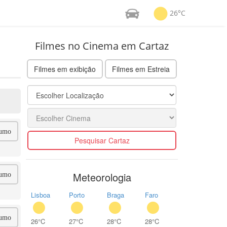
26°C
Filmes no Cinema em Cartaz
Filmes em exibição
Filmes em Estreia
umo
Pesquisar Cartaz
Meteorologia
umo
Lisboa
Porto
Braga
Faro
umo
26°C
27°C
28°C
28°C