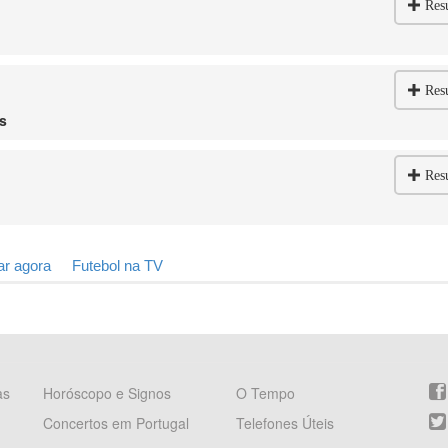
Res
Res
s
Res
ar agora
Futebol na TV
as
Horóscopo e Signos
O Tempo
Concertos em Portugal
Telefones Úteis