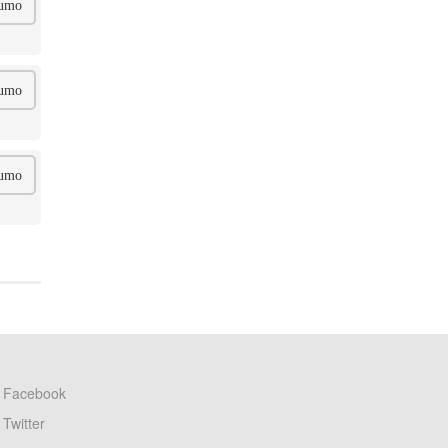
umo
umo
umo
Facebook
Twitter