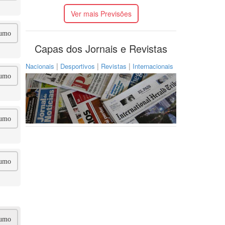
Ver mais Previsões
umo
Capas dos Jornais e Revistas
|
|
|
Nacionais
Desportivos
Revistas
Internacionais
umo
umo
umo
umo