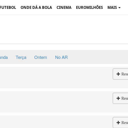
 FUTEBOL
ONDE DÁ A BOLA
CINEMA
EUROMILHÕES
MAIS
unda
Terça
Ontem
No AR
Res
Res
Res