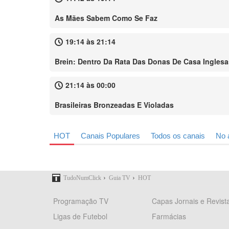
As Mães Sabem Como Se Faz
19:14 às 21:14
Brein: Dentro Da Rata Das Donas De Casa Inglesa
21:14 às 00:00
Brasileiras Bronzeadas E Violadas
HOT
Canais Populares
Todos os canais
No 
›
›
TudoNumClick
Guia TV
HOT
Programação TV
Capas Jornais e Revist
Ligas de Futebol
Farmácias