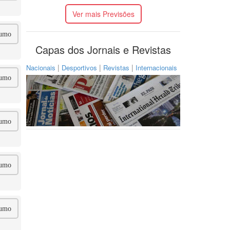
Ver mais Previsões
umo
Capas dos Jornais e Revistas
|
|
|
Nacionais
Desportivos
Revistas
Internacionais
umo
umo
umo
umo