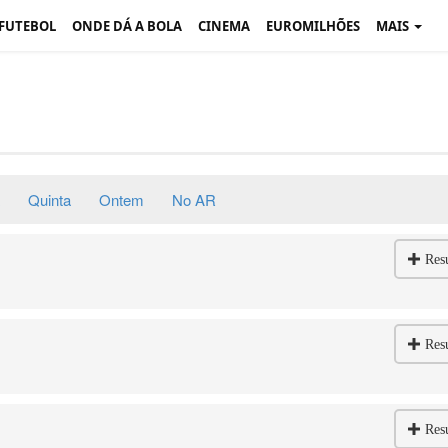
 FUTEBOL
ONDE DÁ A BOLA
CINEMA
EUROMILHÕES
MAIS
Quinta
Ontem
No AR
Res
Res
Res