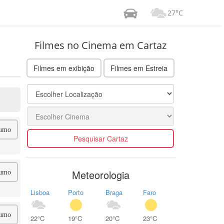
27°C
Filmes no Cinema em Cartaz
Filmes em exibição
Filmes em Estreia
umo
Pesquisar Cartaz
Meteorologia
umo
Lisboa
Porto
Braga
Faro
umo
22°C
19°C
20°C
23°C