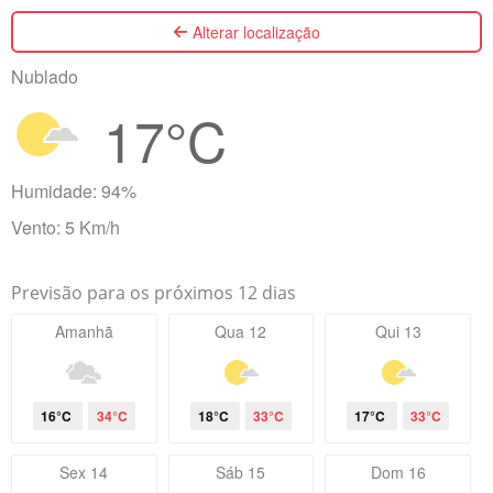
Alterar localização
Nublado
17°C
Humidade: 94%
Vento: 5 Km/h
Previsão para os próximos 12 dias
Amanhã
Qua 12
Qui 13
16°C
34°C
18°C
33°C
17°C
33°C
Sex 14
Sáb 15
Dom 16