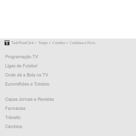
›
›
›
TudoNumClick
Tempo
Coimbra
Condeixa-a-Nova
Programação TV
Ligas de Futebol
Onde dá a Bola na TV
Euromilhões e Totoloto
Capas Jornais e Revistas
Farmácias
Trânsito
Câmbios