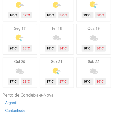
16°C
32°C
18°C
35°C
19°C
38°C
Seg 17
Ter 18
Qua 19
20°C
36°C
18°C
34°C
16°C
30°C
Qui 20
Sex 21
Sáb 22
17°C
29°C
17°C
27°C
16°C
30°C
Perto de Condeixa-a-Nova
Arganil
Cantanhede