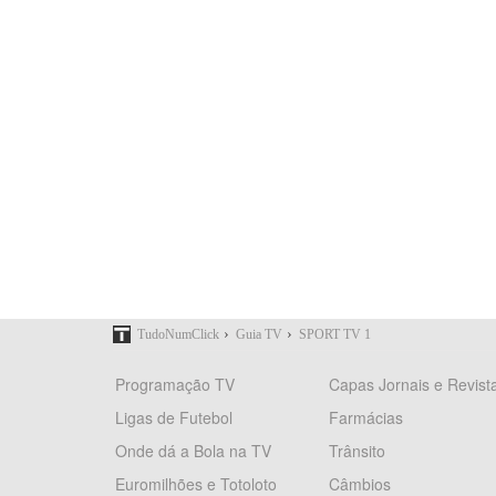
›
›
TudoNumClick
Guia TV
SPORT TV 1
Programação TV
Capas Jornais e Revist
Ligas de Futebol
Farmácias
Onde dá a Bola na TV
Trânsito
Euromilhões e Totoloto
Câmbios