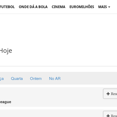
 FUTEBOL
ONDE DÁ A BOLA
CINEMA
EUROMILHÕES
MAIS
Hoje
ça
Quarta
Ontem
No AR
Res
League
Res