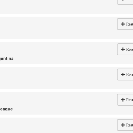
Res
Res
gentina
Res
Res
League
Res