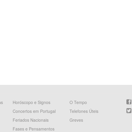
as
Horóscopo e Signos
O Tempo
Concertos em Portugal
Telefones Úteis
Feriados Nacionais
Greves
Fases e Pensamentos