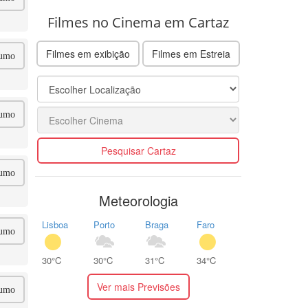
Filmes no Cinema em Cartaz
Filmes em exibição
Filmes em Estreia
umo
umo
Pesquisar Cartaz
umo
Meteorologia
Lisboa
Porto
Braga
Faro
umo
30°C
30°C
31°C
34°C
Ver mais Previsões
umo