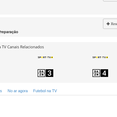
Res
Preparação
 TV Canais Relacionados
is
No ar agora
Futebol na TV