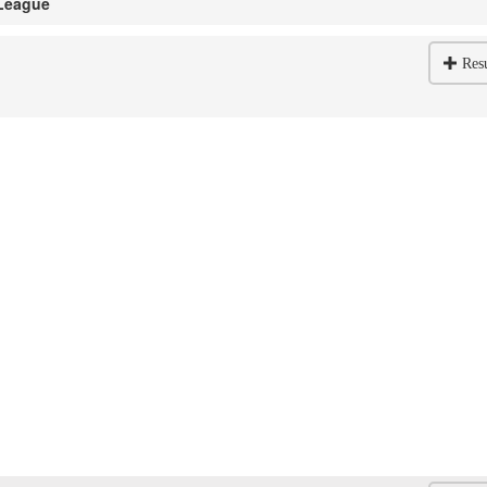
 League
Res