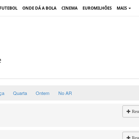
 FUTEBOL
ONDE DÁ A BOLA
CINEMA
EUROMILHÕES
MAIS
e
ça
Quarta
Ontem
No AR
Res
Res