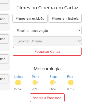
Filmes no Cinema em Cartaz
Filmes em exibição
Filmes em Estreia
umo
umo
Pesquisar Cartaz
umo
Meteorologia
Lisboa
Porto
Braga
Faro
umo
27°C
26°C
26°C
33°C
Ver mais Previsões