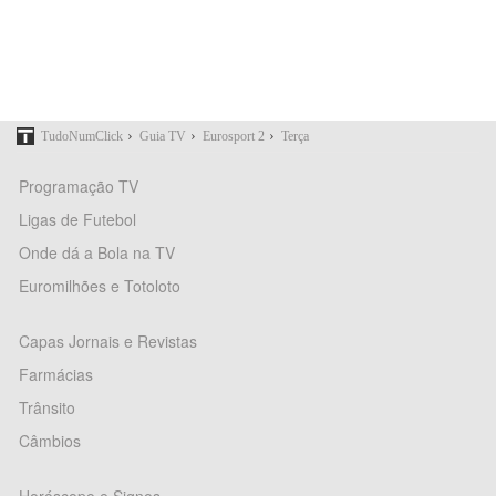
›
›
›
TudoNumClick
Guia TV
Eurosport 2
Terça
Programação TV
Ligas de Futebol
Onde dá a Bola na TV
Euromilhões e Totoloto
Capas Jornais e Revistas
Farmácias
Trânsito
Câmbios