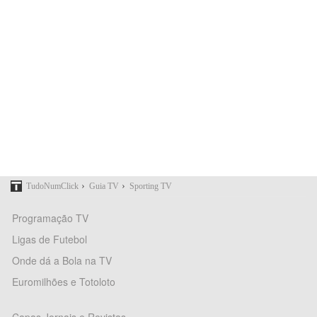
›
›
TudoNumClick
Guia TV
Sporting TV
Programação TV
Ligas de Futebol
Onde dá a Bola na TV
Euromilhões e Totoloto