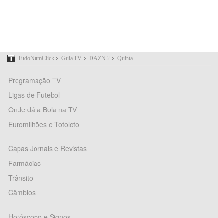
›
›
›
TudoNumClick
Guia TV
DAZN 2
Quinta
Programação TV
Ligas de Futebol
Onde dá a Bola na TV
Euromilhões e Totoloto
Capas Jornais e Revistas
Farmácias
Trânsito
Câmbios
Horóscopo e Signos