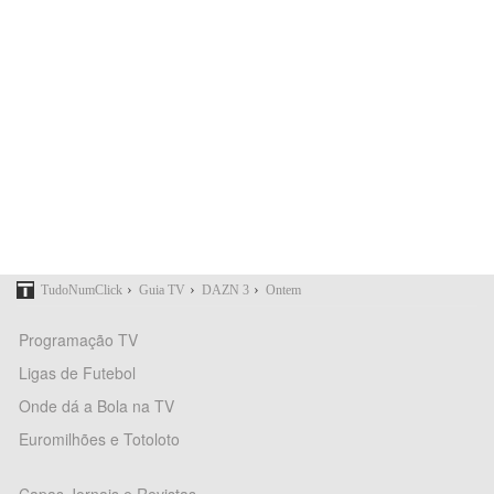
›
›
›
TudoNumClick
Guia TV
DAZN 3
Ontem
Programação TV
Ligas de Futebol
Onde dá a Bola na TV
Euromilhões e Totoloto