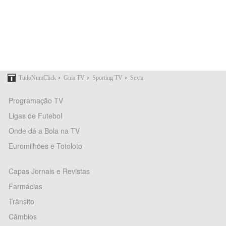
›
›
›
TudoNumClick
Guia TV
Sporting TV
Sexta
Programação TV
Ligas de Futebol
Onde dá a Bola na TV
Euromilhões e Totoloto
Capas Jornais e Revistas
Farmácias
Trânsito
Câmbios